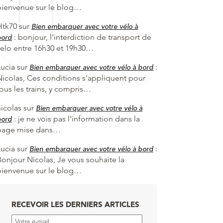
bienvenue sur le blog…
Htk70
sur
Bien embarquer avec votre vélo à
:
bonjour, l'interdiction de transport de
bord
velo entre 16h30 et 19h30…
Lucia
sur
:
Bien embarquer avec votre vélo à bord
Nicolas, Ces conditions s'appliquent pour
tous les trains, y compris…
nicolas
sur
Bien embarquer avec votre vélo à
:
je ne vois pas l'information dans la
bord
page mise dans…
Lucia
sur
:
Bien embarquer avec votre vélo à bord
Bonjour Nicolas, Je vous souhaite la
bienvenue sur le blog…
RECEVOIR LES DERNIERS ARTICLES