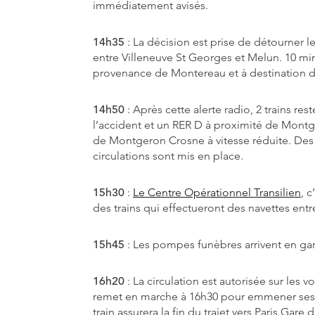
immédiatement avisés.
14h35
: La décision est prise de détourner le
entre Villeneuve St Georges et Melun. 10 minu
provenance de Montereau et à destination de
14h50
: Après cette alerte radio, 2 trains re
l’accident et un RER D à proximité de Montge
de Montgeron Crosne à vitesse réduite. Des 
circulations sont mis en place.
15h30
:
Le Centre Opérationnel Transilien
, 
des trains qui effectueront des navettes entr
15h45
: Les pompes funèbres arrivent en gar
16h20
: La circulation est autorisée sur les v
remet en marche à 16h30 pour emmener ses 
train assurera la fin du trajet vers Paris Gare 