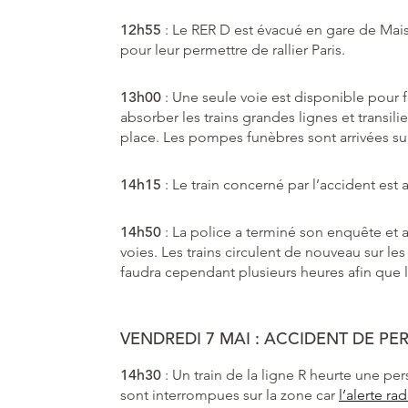
12h55
: Le RER D est évacué en gare de Mais
pour leur permettre de rallier Paris.
13h00
: Une seule voie est disponible pour fai
absorber les trains grandes lignes et transil
place. Les pompes funèbres sont arrivées su
14h15
: Le train concerné par l’accident est a
14h50
: La police a terminé son enquête et a
voies. Les trains circulent de nouveau sur le
faudra cependant plusieurs heures afin que 
VENDREDI 7 MAI : ACCIDENT DE P
14h30
: Un train de la ligne R heurte une pe
sont interrompues sur la zone car
l’alerte r