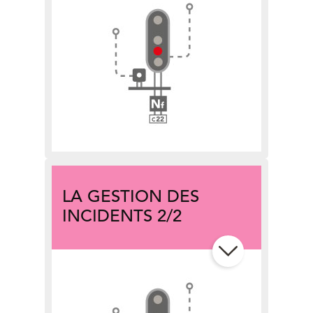
chapitre 2 :
l’accident de personne
chapitre 3 :
le bagage abandonné
chapitre 4 :
le signal d’alarme
chapitre 5 :
la préparation tardive
chapitre 6 :
l’incident caténaire
LA GESTION DES
INCIDENTS 2/2
chapitre 7 :
l’incident affectant la
voie
chapitre 8 :
les personnes sur les