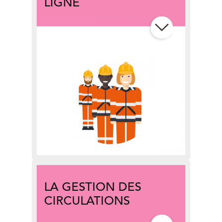
LIGNE
Toutes les informations travaux
de votre ligne
sur une seule
page
L’aperçu des travaux des
6
premiers mois de 2026
L’aperçu des travaux des
6 mois
suivants de 2026
Vos horaires avec le
service
annuel 2026
LA GESTION DES
CIRCULATIONS