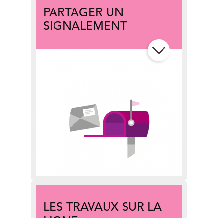
PARTAGER UN
SIGNALEMENT
Objet perdu ?
Suivez le guide
!
Vous rencontrez un problème ?
Faites-nous en part
!
Participez à des enquêtes sur
le site
Panel
!
LES TRAVAUX SUR LA