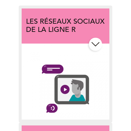
LES RÉSEAUX SOCIAUX
DE LA LIGNE R
Interagir sereinement ici grâce à
la
charte
& proposez
des idées de
sujets
!
Des questions lors de vos trajets ?
Suivez
le fil X (ex-Twitter)
&
découvrez
vos CM infotrafic
!