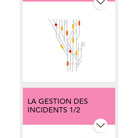
La gestion
gestion automnale
Comment traverser l’
hiver & la
neige
L’incidence de l’
été & de la chaleur
LA GESTION DES
INCIDENTS 1/2
chapitre 1 :
l’alerte radio