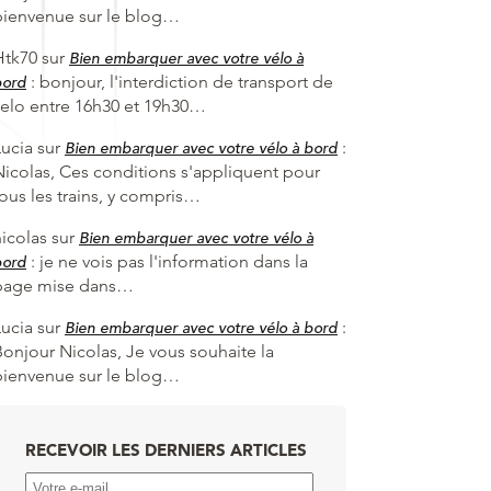
bienvenue sur le blog…
Htk70
sur
Bien embarquer avec votre vélo à
:
bonjour, l'interdiction de transport de
bord
velo entre 16h30 et 19h30…
Lucia
sur
:
Bien embarquer avec votre vélo à bord
Nicolas, Ces conditions s'appliquent pour
tous les trains, y compris…
nicolas
sur
Bien embarquer avec votre vélo à
:
je ne vois pas l'information dans la
bord
page mise dans…
Lucia
sur
:
Bien embarquer avec votre vélo à bord
Bonjour Nicolas, Je vous souhaite la
bienvenue sur le blog…
RECEVOIR LES DERNIERS ARTICLES