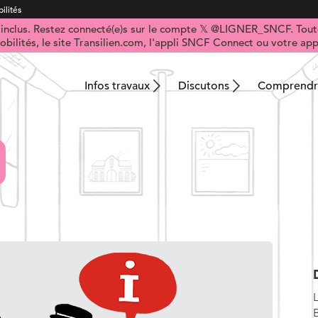
ilités
t inclus. Restez connecté(e)s sur le compte 𝕏 @LIGNER_SNCF. Toute
obilités, le site Transilien.com, l'appli SNCF Connect ou votre appl
Infos travaux
Discutons
Comprendre