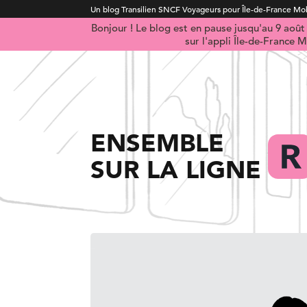
Un blog Transilien SNCF Voyageurs pour Île-de-France Mob
Bonjour ! Le blog est en pause jusqu'au 9 aoû
sur l'appli Île-de-France M
ENSEMBLE
SUR LA LIGNE