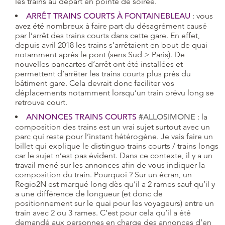
les trains au départ en pointe de soirée.
ARRÊT TRAINS COURTS À FONTAINEBLEAU
: vous
avez été nombreux à faire part du désagrément causé
par l’arrêt des trains courts dans cette gare. En effet,
depuis avril 2018 les trains s’arrêtaient en bout de quai
notamment après le pont (sens Sud > Paris). De
nouvelles pancartes d’arrêt ont été installées et
permettent d’arrêter les trains courts plus près du
bâtiment gare. Cela devrait donc faciliter vos
déplacements notamment lorsqu’un train prévu long se
retrouve court.
ANNONCES TRAINS COURTS
#ALLOSIMONE
: la
composition des trains est un vrai sujet surtout avec un
parc qui reste pour l’instant hétérogène. Je vais faire un
billet qui explique le distinguo trains courts / trains longs
car le sujet n’est pas évident. Dans ce contexte, il y a un
travail mené sur les annonces afin de vous indiquer la
composition du train. Pourquoi ? Sur un écran, un
Regio2N est marqué long dès qu’il a 2 rames sauf qu’il y
a une différence de longueur (et donc de
positionnement sur le quai pour les voyageurs) entre un
train avec 2 ou 3 rames. C’est pour cela qu’il a été
demandé aux personnes en charge des annonces d’en