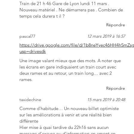
Train de 21 h 46 Gare de Lyon lundi 11 mars .
Nouveau matériel . Ne démarrera pas . Combien de
temps cela durera t il ?
Répondre
pascal77
12 mars 2019 à 16:57
https://drive.google.com/file/d/1b8neYyec46HH4hSmZ
usp=drivesdk
Une image valant mieux que des mots. A noter que
les écrans en gare indiquaient un train court avec
deux rames et au retour, un train long… avec 2
rames.
Répondre
taxidechine
15 mars 2019 à 20:48
Comme d’habitude… Un nouveau billet optimiste
sur les améliorations à venir et une réalité bien
différente
Hier mise à quai tardive du 22h16 sans aucun
message d’excuse ou d’information en amont en