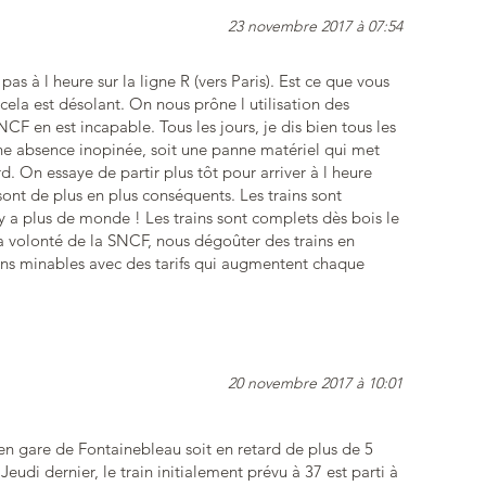
23 novembre 2017 à 07:54
 pas à l heure sur la ligne R (vers Paris). Est ce que vous
ela est désolant. On nous prône l utilisation des
F en est incapable. Tous les jours, je dis bien tous les
t une absence inopinée, soit une panne matériel qui met
d. On essaye de partir plus tôt pour arriver à l heure
 sont de plus en plus conséquents. Les trains sont
 y a plus de monde ! Les trains sont complets dès bois le
 la volonté de la SNCF, nous dégoûter des trains en
ons minables avec des tarifs qui augmentent chaque
20 novembre 2017 à 10:01
 en gare de Fontainebleau soit en retard de plus de 5
eudi dernier, le train initialement prévu à 37 est parti à