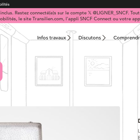
ilités
t inclus. Restez connecté(e)s sur le compte 𝕏 @LIGNER_SNCF. Toute
obilités, le site Transilien.com, l'appli SNCF Connect ou votre appl
Infos travaux
Discutons
Comprendre