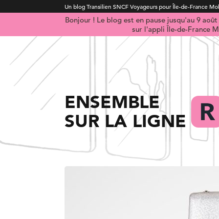
Un blog Transilien SNCF Voyageurs pour Île-de-France Mob
Bonjour ! Le blog est en pause jusqu'au 9 aoû
sur l'appli Île-de-France M
ENSEMBLE
SUR LA LIGNE