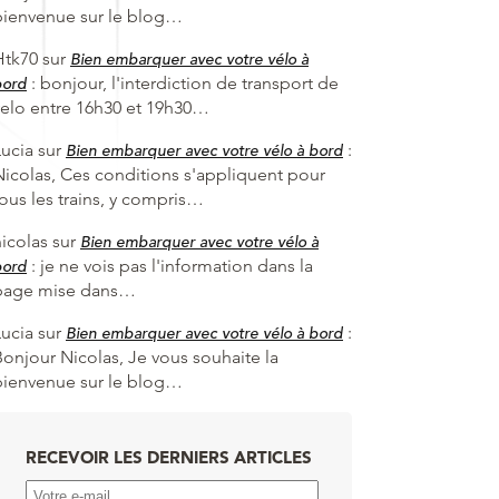
bienvenue sur le blog…
Htk70
sur
Bien embarquer avec votre vélo à
:
bonjour, l'interdiction de transport de
bord
velo entre 16h30 et 19h30…
Lucia
sur
:
Bien embarquer avec votre vélo à bord
Nicolas, Ces conditions s'appliquent pour
tous les trains, y compris…
nicolas
sur
Bien embarquer avec votre vélo à
:
je ne vois pas l'information dans la
bord
page mise dans…
Lucia
sur
:
Bien embarquer avec votre vélo à bord
Bonjour Nicolas, Je vous souhaite la
bienvenue sur le blog…
RECEVOIR LES DERNIERS ARTICLES