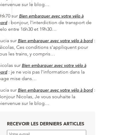
bienvenue sur le blog…
Htk70
sur
Bien embarquer avec votre vélo à
:
bonjour, l'interdiction de transport de
bord
velo entre 16h30 et 19h30…
Lucia
sur
:
Bien embarquer avec votre vélo à bord
Nicolas, Ces conditions s'appliquent pour
tous les trains, y compris…
nicolas
sur
Bien embarquer avec votre vélo à
:
je ne vois pas l'information dans la
bord
page mise dans…
Lucia
sur
:
Bien embarquer avec votre vélo à bord
Bonjour Nicolas, Je vous souhaite la
bienvenue sur le blog…
RECEVOIR LES DERNIERS ARTICLES