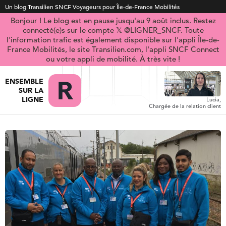
Un blog Transilien SNCF Voyageurs pour Île-de-France Mobilités
Bonjour ! Le blog est en pause jusqu'au 9 août inclus. Restez
connecté(e)s sur le compte 𝕏 @LIGNER_SNCF. Toute
l'information trafic est également disponible sur l'appli Île-de-
France Mobilités, le site Transilien.com, l'appli SNCF Connect
ou votre appli de mobilité. À très vite !
ENSEMBLE
SUR LA
LIGNE
Lucia,
Chargée de la relation client