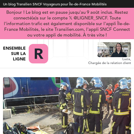
Un blog Transilien SNCF Voyageurs pour Île-de-France Mobilités
Bonjour ! Le blog est en pause jusqu'au 9 août inclus. Restez
connecté(e)s sur le compte 𝕏 @LIGNER_SNCF. Toute
l'information trafic est également disponible sur l'appli Île-de-
France Mobilités, le site Transilien.com, l'appli SNCF Connect
ou votre appli de mobilité. À très vite !
ENSEMBLE
SUR LA
LIGNE
Lucia,
Chargée de la relation client