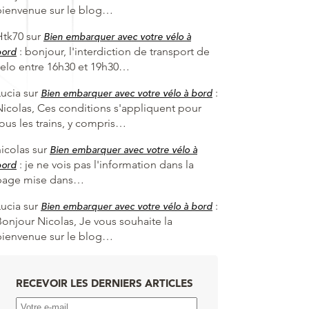
bienvenue sur le blog…
Htk70
sur
Bien embarquer avec votre vélo à
:
bonjour, l'interdiction de transport de
bord
velo entre 16h30 et 19h30…
Lucia
sur
:
Bien embarquer avec votre vélo à bord
Nicolas, Ces conditions s'appliquent pour
tous les trains, y compris…
nicolas
sur
Bien embarquer avec votre vélo à
:
je ne vois pas l'information dans la
bord
page mise dans…
Lucia
sur
:
Bien embarquer avec votre vélo à bord
Bonjour Nicolas, Je vous souhaite la
bienvenue sur le blog…
RECEVOIR LES DERNIERS ARTICLES