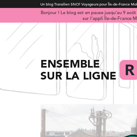
Un blog Transilien SNCF Voyageurs pour Île-de-France Mob
Bonjour ! Le blog est en pause jusqu'au 9 aoû
sur l'appli Île-de-France M
ENSEMBLE
SUR LA LIGNE