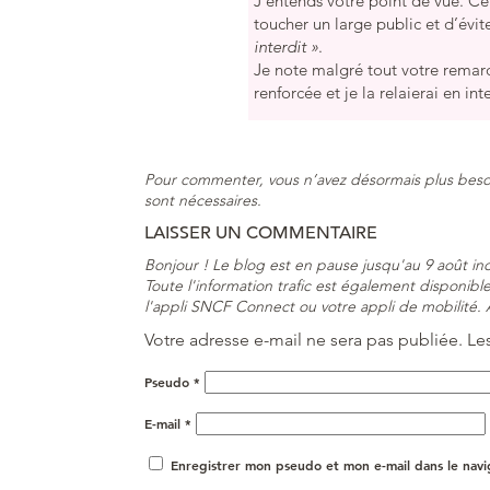
J’entends votre point de vue. Cel
toucher un large public et d’évit
interdit »
.
Je note malgré tout votre remar
renforcée et je la relaierai en int
Pour commenter, vous n’avez désormais plus beso
sont nécessaires.
LAISSER UN COMMENTAIRE
Bonjour ! Le blog est en pause jusqu'au 9 août i
Toute l'information trafic est également disponible 
l'appli SNCF Connect ou votre appli de mobilité. À
Votre adresse e-mail ne sera pas publiée.
Le
Pseudo
*
E-mail
*
Enregistrer mon pseudo et mon e-mail dans le nav