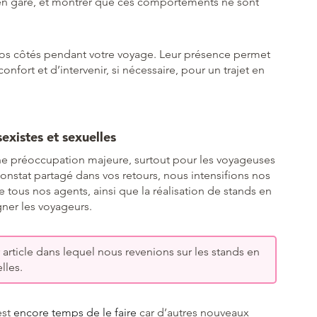
t en gare, et montrer que ces comportements ne sont
 vos côtés pendant votre voyage. Leur présence permet
confort et d’intervenir, si nécessaire, pour un trajet en
sexistes et sexuelles
 une préoccupation majeure, surtout pour les voyageuses
constat partagé dans vos retours, nous intensifions nos
 de tous nos agents, ainsi que la réalisation de stands en
gner les voyageurs.
r article dans lequel nous revenions sur les stands en
lles.
est
encore temps de le faire
car d’autres nouveaux