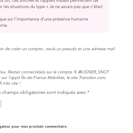
a dit, ces affiches et rappels visuels permettent de
er les situations du type
« Je ne savais pas que c’était
que sur l’importance d’une présence humaine
erne.
in de créer un compte ; seuls un pseudo et une adresse mail
nclus. Restez connecté(e)s sur le compte 𝕏 @LIGNER_SNCF.
sur l'appli Île-de-France Mobilités, le site Transilien.com,
 très vite !
s champs obligatoires sont indiqués avec
*
igateur pour mon prochain commentaire.