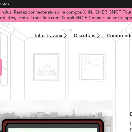
ilités
t inclus. Restez connecté(e)s sur le compte 𝕏 @LIGNER_SNCF. Toute
obilités, le site Transilien.com, l'appli SNCF Connect ou votre appl
Infos travaux
Discutons
Comprendre