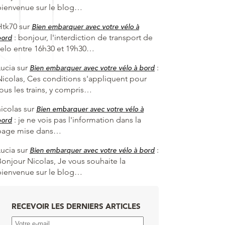
bienvenue sur le blog…
Htk70
sur
Bien embarquer avec votre vélo à
:
bonjour, l'interdiction de transport de
bord
velo entre 16h30 et 19h30…
Lucia
sur
:
Bien embarquer avec votre vélo à bord
Nicolas, Ces conditions s'appliquent pour
tous les trains, y compris…
nicolas
sur
Bien embarquer avec votre vélo à
:
je ne vois pas l'information dans la
bord
page mise dans…
Lucia
sur
:
Bien embarquer avec votre vélo à bord
Bonjour Nicolas, Je vous souhaite la
bienvenue sur le blog…
RECEVOIR LES DERNIERS ARTICLES