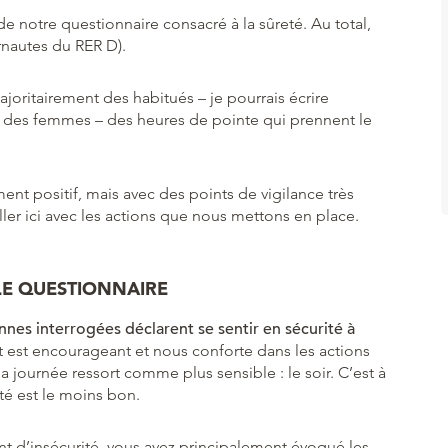
de notre questionnaire consacré à la sûreté. Au total,
rnautes du RER D).
oritairement des habitués – je pourrais écrire
nt des femmes – des heures de pointe qui prennent le
nt positif, mais avec des points de vigilance très
ller ici avec les actions que nous mettons en place.
LE QUESTIONNAIRE
nnes interrogées déclarent se sentir en sécurité à
at est encourageant et nous conforte dans les actions
journée ressort comme plus sensible : le soir. C’est à
té est le moins bon.
nt d’insécurité, vous avez principalement évoqué les