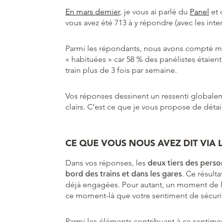
En mars dernier
, je vous ai parlé du
Panel
et 
vous avez été 713 à y répondre (avec les inte
Parmi les répondants, nous avons compté maj
« habituées » car 58 % des panélistes étaie
train plus de 3 fois par semaine.
Vos réponses dessinent un ressenti globaleme
clairs. C’est ce que je vous propose de détai
CE QUE VOUS NOUS AVEZ DIT VIA 
Dans vos réponses, les
deux tiers des perso
bord des trains et dans les gares
. Ce résult
déjà engagées. Pour autant, un moment de la 
ce moment-là que votre sentiment de sécuri
Parmi les éléments contribuant à ce sentime