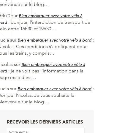
bienvenue sur le blog…
Htk70
sur
Bien embarquer avec votre vélo à
:
bonjour, l'interdiction de transport de
bord
velo entre 16h30 et 19h30…
Lucia
sur
:
Bien embarquer avec votre vélo à bord
Nicolas, Ces conditions s'appliquent pour
tous les trains, y compris…
nicolas
sur
Bien embarquer avec votre vélo à
:
je ne vois pas l'information dans la
bord
page mise dans…
Lucia
sur
:
Bien embarquer avec votre vélo à bord
Bonjour Nicolas, Je vous souhaite la
bienvenue sur le blog…
RECEVOIR LES DERNIERS ARTICLES