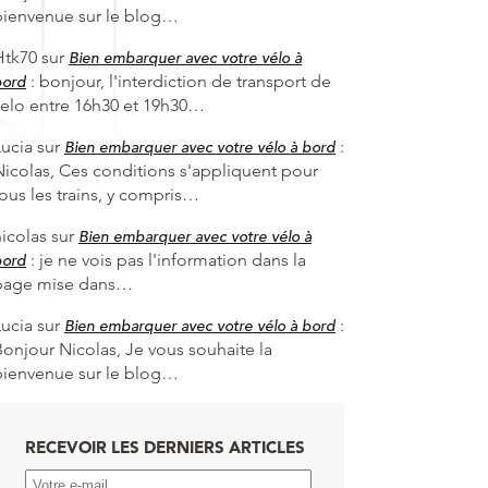
bienvenue sur le blog…
Htk70
sur
Bien embarquer avec votre vélo à
:
bonjour, l'interdiction de transport de
bord
velo entre 16h30 et 19h30…
Lucia
sur
:
Bien embarquer avec votre vélo à bord
Nicolas, Ces conditions s'appliquent pour
tous les trains, y compris…
nicolas
sur
Bien embarquer avec votre vélo à
:
je ne vois pas l'information dans la
bord
page mise dans…
Lucia
sur
:
Bien embarquer avec votre vélo à bord
Bonjour Nicolas, Je vous souhaite la
bienvenue sur le blog…
RECEVOIR LES DERNIERS ARTICLES