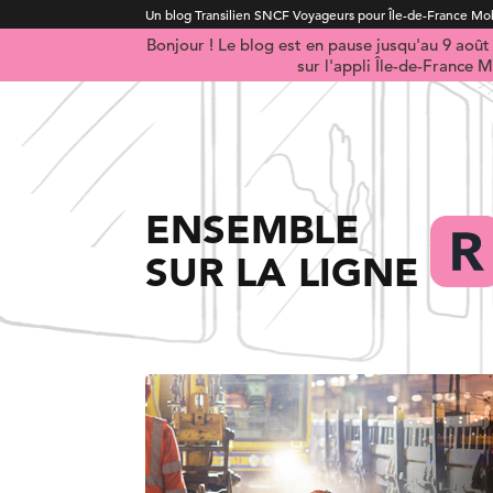
Un blog Transilien SNCF Voyageurs pour Île-de-France Mob
Bonjour ! Le blog est en pause jusqu'au 9 aoû
sur l'appli Île-de-France M
ENSEMBLE
SUR LA LIGNE