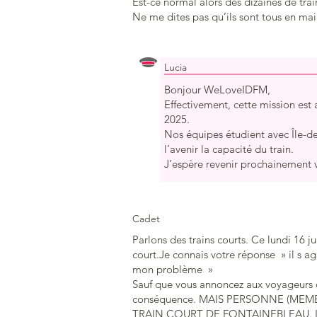
Est-ce normal alors des dizaines de tra
Ne me dites pas qu’ils sont tous en main
Lucia
Bonjour WeLoveIDFM,
Effectivement, cette mission est 
2025.
Nos équipes étudient avec Île-de
l’avenir la capacité du train.
J’espère revenir prochainement v
Cadet
Parlons des trains courts. Ce lundi 16 ju
court.Je connais votre réponse » il s agi
mon problème »
Sauf que vous annoncez aux voyageurs qu 
conséquence. MAIS PERSONNE (MEM
TRAIN COURT DE FONTAINEBLEAU. Le tra