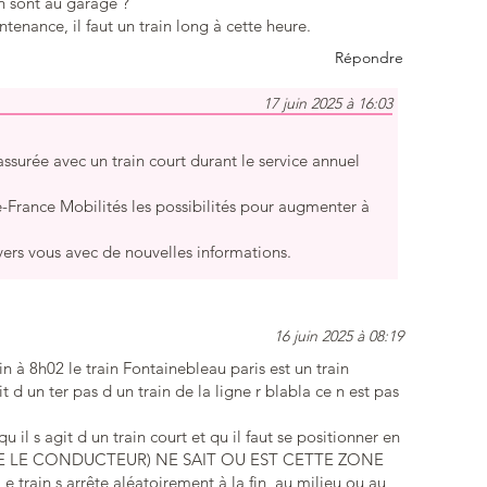
in sont au garage ?
tenance, il faut un train long à cette heure.
Répondre
17 juin 2025 à 16:03
assurée avec un train court durant le service annuel
-France Mobilités les possibilités pour augmenter à
ers vous avec de nouvelles informations.
16 juin 2025 à 08:19
in à 8h02 le train Fontainebleau paris est un train
t d un ter pas d un train de la ligne r blabla ce n est pas
il s agit d un train court et qu il faut se positionner en
E LE CONDUCTEUR) NE SAIT OU EST CETTE ZONE
in s arrête aléatoirement à la fin, au milieu ou au