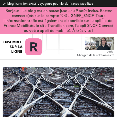
Un blog Transilien SNCF Voyageurs pour Île-de-France Mobilités
Bonjour ! Le blog est en pause jusqu'au 9 août inclus. Restez
connecté(e)s sur le compte 𝕏 @LIGNER_SNCF. Toute
l'information trafic est également disponible sur l'appli Île-de-
France Mobilités, le site Transilien.com, l'appli SNCF Connect
ou votre appli de mobilité. À très vite !
ENSEMBLE
SUR LA
LIGNE
Lucia,
Chargée de la relation client