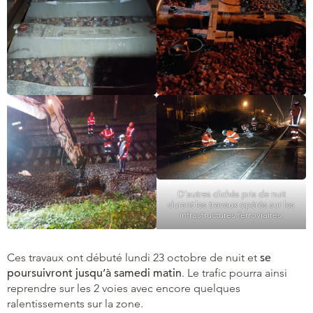
D’autres clichés pris de nuit
durant les travaux opérés sur les
infrastructures ferroviaires.
Ces travaux ont débuté lundi 23 octobre de nuit et
se
poursuivront jusqu’à samedi matin
. Le trafic pourra ainsi
reprendre sur les 2 voies avec encore quelques
ralentissements sur la zone.