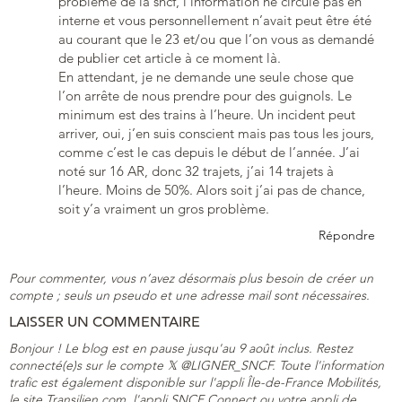
problème de la sncf, l’information ne circule pas en
interne et vous personnellement n’avait peut être été
au courant que le 23 et/ou que l’on vous as demandé
de publier cet article à ce moment là.
En attendant, je ne demande une seule chose que
l’on arrête de nous prendre pour des guignols. Le
minimum est des trains à l’heure. Un incident peut
arriver, oui, j’en suis conscient mais pas tous les jours,
comme c’est le cas depuis le début de l’année. J’ai
noté sur 16 AR, donc 32 trajets, j’ai 14 trajets à
l’heure. Moins de 50%. Alors soit j’ai pas de chance,
soit y’a vraiment un gros problème.
Répondre
Pour commenter, vous n’avez désormais plus besoin de créer un
compte ; seuls un pseudo et une adresse mail sont nécessaires.
LAISSER UN COMMENTAIRE
Bonjour ! Le blog est en pause jusqu'au 9 août inclus. Restez
connecté(e)s sur le compte 𝕏 @LIGNER_SNCF. Toute l'information
trafic est également disponible sur l'appli Île-de-France Mobilités,
le site Transilien.com, l'appli SNCF Connect ou votre appli de