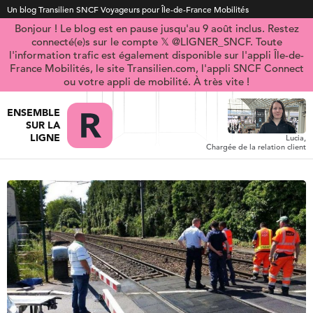
Un blog Transilien SNCF Voyageurs pour Île-de-France Mobilités
Bonjour ! Le blog est en pause jusqu'au 9 août inclus. Restez
connecté(e)s sur le compte 𝕏 @LIGNER_SNCF. Toute
l'information trafic est également disponible sur l'appli Île-de-
France Mobilités, le site Transilien.com, l'appli SNCF Connect
ou votre appli de mobilité. À très vite !
ENSEMBLE
SUR LA
LIGNE
Lucia,
Chargée de la relation client