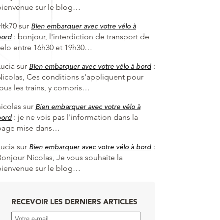
bienvenue sur le blog…
Htk70
sur
Bien embarquer avec votre vélo à
:
bonjour, l'interdiction de transport de
bord
velo entre 16h30 et 19h30…
Lucia
sur
:
Bien embarquer avec votre vélo à bord
Nicolas, Ces conditions s'appliquent pour
tous les trains, y compris…
nicolas
sur
Bien embarquer avec votre vélo à
:
je ne vois pas l'information dans la
bord
page mise dans…
Lucia
sur
:
Bien embarquer avec votre vélo à bord
Bonjour Nicolas, Je vous souhaite la
bienvenue sur le blog…
RECEVOIR LES DERNIERS ARTICLES