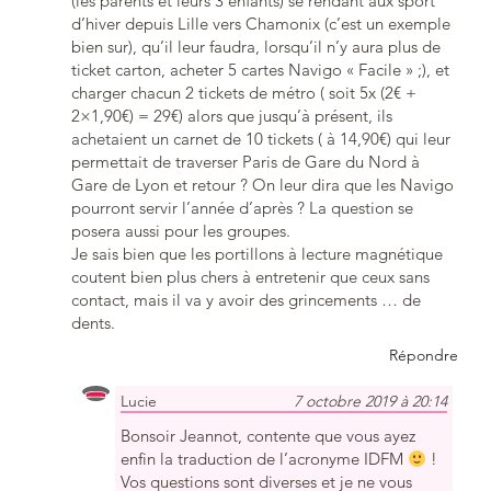
(les parents et leurs 3 enfants) se rendant aux sport
d’hiver depuis Lille vers Chamonix (c’est un exemple
bien sur), qu’il leur faudra, lorsqu’il n’y aura plus de
ticket carton, acheter 5 cartes Navigo « Facile » ;), et
charger chacun 2 tickets de métro ( soit 5x (2€ +
2×1,90€) = 29€) alors que jusqu’à présent, ils
achetaient un carnet de 10 tickets ( à 14,90€) qui leur
permettait de traverser Paris de Gare du Nord à
Gare de Lyon et retour ? On leur dira que les Navigo
pourront servir l’année d’après ? La question se
posera aussi pour les groupes.
Je sais bien que les portillons à lecture magnétique
coutent bien plus chers à entretenir que ceux sans
contact, mais il va y avoir des grincements … de
dents.
Répondre
Lucie
7 octobre 2019 à 20:14
Bonsoir Jeannot, contente que vous ayez
enfin la traduction de l’acronyme IDFM
!
Vos questions sont diverses et je ne vous