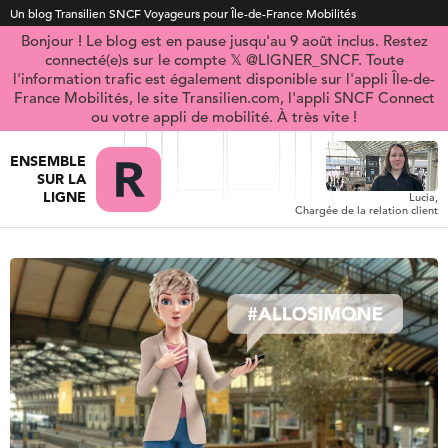
Un blog Transilien SNCF Voyageurs pour Île-de-France Mobilités
Bonjour ! Le blog est en pause jusqu'au 9 août inclus. Restez
connecté(e)s sur le compte 𝕏 @LIGNER_SNCF. Toute
l'information trafic est également disponible sur l'appli Île-de-
France Mobilités, le site Transilien.com, l'appli SNCF Connect
ou votre appli de mobilité. À très vite !
ENSEMBLE
SUR LA
LIGNE
Lucia,
Chargée de la relation client